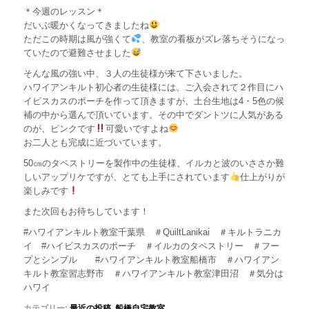
＊今週のレッスン＊
だいぶ暖かくなってきましたね
ただこの時期は風が強くて
、教室の看板がズレ落ちそうになっ
ていたので避難させました
そんな風の強い中、３人の生徒様が来て下さいました。
ハワイアンキルト初心者の生徒様には、ご入会されて２作目にハ
イビスカスのポーチを作って頂きますが、土台生地は4・5色の候
補の中から選んで頂いています。その中でダントツに人気がある
のが、ピンクです
可愛いですよね
お二人とも完成に近づいています。
50㎝のタペストリーを製作中の生徒様、イルカと波のいささか難
しいアップリケですが、とても上手にされています
仕上がりが
楽しみです
また次回もお待ちしています！
#ハワイアンキルト教室千葉県 ＃QuiltLanikai ＃キルトラニカ
イ #ハイビスカスのポーチ ＃イルカのタペストリー ＃フー
プとシンブル #ハワイアンキルト教室船橋市 ＃ハワイアン
キルト教室習志野市 ＃ハワイアンキルト教室津田沼 ＃気分は
ハワイ
カテゴリー:
最近の投稿
,
船橋自宅教室