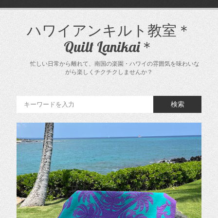
コ
ン
テ
ハワイアンキルト教室＊
ン
Quilt Lanikai＊
ツ
へ
ス
忙しい日常から離れて、南国の楽園・ハワイの雰囲気を味わいな
キ
がら楽しくチクチクしませんか？
ッ
プ
検索