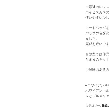
＊最近のレッ
ハイビスカス
使いやすい少
トートバッグ
バッグの色を
ました。
完成も近いで
当教室では作品
たままのキッ
ご興味のある
#ハワイアンキ
ハワイアンキルト
レとプルメリ
カテゴリー:
最近