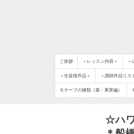
メインメニュー
ご挨拶
＜レッスン内容＞
＜
＜生徒様作品＞
＜講師作品リス
モチーフの種類（葉・果実編）
☆ハワ
＊船