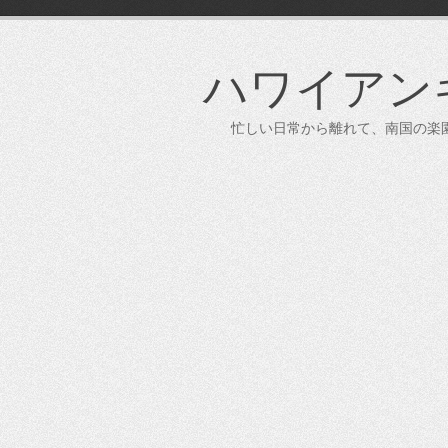
コ
ン
テ
ハワイアンキル
ン
ツ
へ
忙しい日常から離れて、南国の楽園
ス
キ
ッ
プ