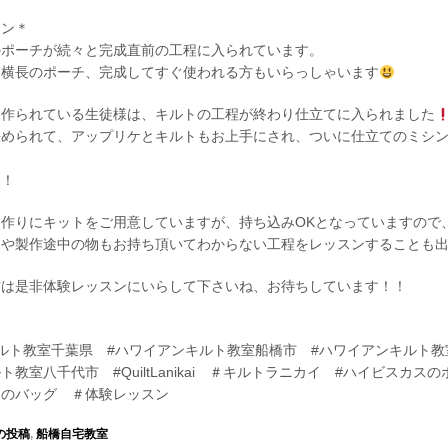
スン＊
のポーチが続々と完成直前の工程に入られています。
し横長のポーチ、完成してすぐ使われる方もいらっしゃいます
を作られている生徒様は、キルトの工程が終わり仕立てに入られました
決められて、アップリケとキルトもお上手にされ、ついに仕立てのミシ
す！
作りにキットをご用意していますが、持ち込みOKとなっていますので
トや製作途中の物もお持ち頂いてわからない工程をレッスンすることも
方は是非体験レッスンにいらして下さいね、お待ちしています！！
ルト教室千葉県 #ハワイアンキルト教室船橋市 #ハワイアンキルト教
教室八千代市 #QuiltLanikai ＃キルトラニカイ #ハイビスカス
アのバッグ ＃体験レッスン
の投稿
,
船橋自宅教室