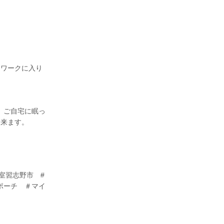
ンワークに入り
、ご自宅に眠っ
出来ます。
室習志野市 #
のポーチ ＃マイ