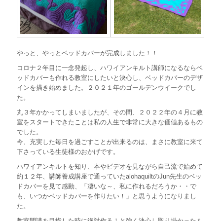
やっと、やっとベッドカバーが完成しました！！
コロナ２年目に一念発起し、ハワイアンキルト講師になるならベ
ッドカバーも作れる教室にしたいと決心し、ベッドカバーのデザ
インを描き始めました。２０２１年のゴールデンウイークでし
た。
丸３年かかってしまいましたが、その間、２０２２年の４月に教
室をスタートできたことは私の人生で非常に大きな価値あるもの
でした。
今、充実した毎日を過ごすことが出来るのは、まさに教室に来て
下さっている生徒様のおかげです。
ハワイアンキルトを知り、本やビデオを見ながら自己流で始めて
約１２年、講師養成講座で通っていたalohaquiltのJun先生のベッ
ドカバーを見て感動、「凄いな～、私に作れるだろうか・・で
も、いつかベッドカバーを作りたい！」と思うようになりまし
た。
教室開講を目指した時に絶対作る！と強く決心し取り掛かったも