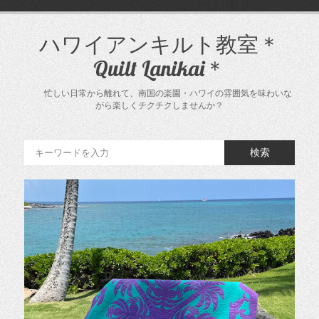
コ
ン
テ
ハワイアンキルト教室＊
ン
Quilt Lanikai＊
ツ
へ
ス
忙しい日常から離れて、南国の楽園・ハワイの雰囲気を味わいな
キ
がら楽しくチクチクしませんか？
ッ
プ
検索