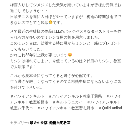
梅雨入りしてジメジメした天気が続いていますが皆様お元気でお
過ごしでしょうか・・
日頃テニスを週に３日ほどやっていますが、梅雨の時期は雨でで
きないのでとても残念
です。
さて最近の生徒様の作品はLLのバッグや大きなタペストリーを作
られる方が多いのでミシン専用の机を用意しました。
このミシン台は、結婚する時に母からミシンと一緒にプレゼント
してもらいました。
かれこれ35年以上我が家にいます
ミシンは壊れてしまい、今使っているのは２代目のミシン、教室
で大活躍です！
これから夏本番になってくると暑さが心配です。
年々暑さが厳しくなってくるので皆様熱中症にならないように気
を付けて下さいね。
＃ハワイアンキルト ＃ハワイアンキルト教室千葉県 ＃ハワイ
アンキルト教室船橋市 ＃キルトラニカイ ＃ハワイアンキルト
教室八千代市 ＃ハワイアンキルト教室習志野市 ＃QuiltLanikai
カテゴリー:
最近の投稿
,
船橋自宅教室