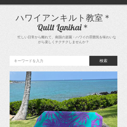
コ
ン
テ
ハワイアンキルト教室＊
ン
Quilt Lanikai＊
ツ
へ
ス
忙しい日常から離れて、南国の楽園・ハワイの雰囲気を味わいな
キ
がら楽しくチクチクしませんか？
ッ
プ
検索