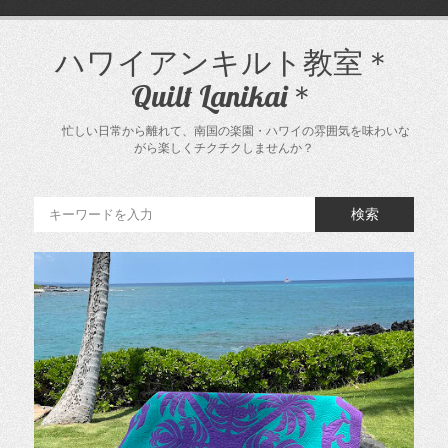
コ
ン
テ
ハワイアンキルト教室＊
ン
Quilt Lanikai＊
ツ
へ
ス
忙しい日常から離れて、南国の楽園・ハワイの雰囲気を味わいな
キ
がら楽しくチクチクしませんか？
ッ
プ
検索