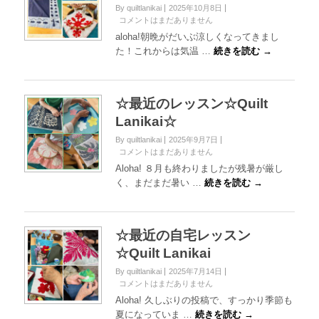
By quiltlanikai
2025年10月8日
コメントはまだありません
aloha!朝晩がだいぶ涼しくなってきまし
た！これからは気温 …
続きを読む →
☆最近のレッスン☆Quilt
Lanikai☆
By quiltlanikai
2025年9月7日
コメントはまだありません
Aloha! ８月も終わりましたが残暑が厳し
く、まだまだ暑い …
続きを読む →
☆最近の自宅レッスン
☆Quilt Lanikai
By quiltlanikai
2025年7月14日
コメントはまだありません
Aloha! 久しぶりの投稿で、すっかり季節も
夏になっていま …
続きを読む →