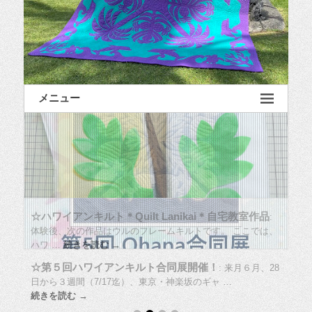
メニュー
☆ハワイアンキルト＊Quilt Lanikai＊自宅教室作品
:
体験後、次の作品はウルのフレームキルトです。 ここでは、
ハワ …
続きを読む →
☆第５回ハワイアンキルト合同展開催！
:
来月６月、28
日から３週間（7/17迄）、東京・神楽坂のギャ …
続きを読む →